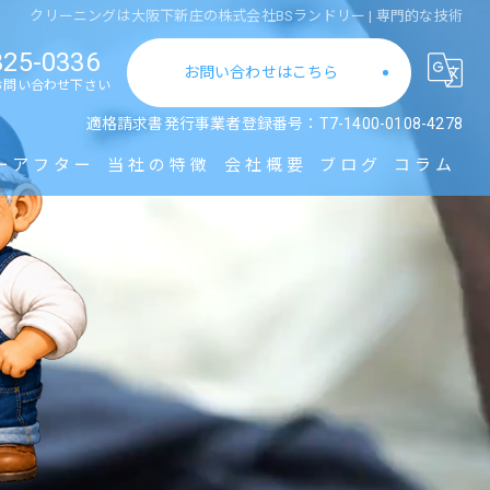
クリーニングは大阪下新庄の株式会社BSランドリー | 専門的な技術
325-0336
お問い合わせはこちら
お問い合わせ下さい
適格請求書発行事業者登録番号：T7-1400-0108-4278
ーアフター
当社の特徴
会社概要
ブログ
コラム
業者
作業着
ユニフォーム
業務用
集配