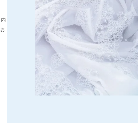
案内
くお